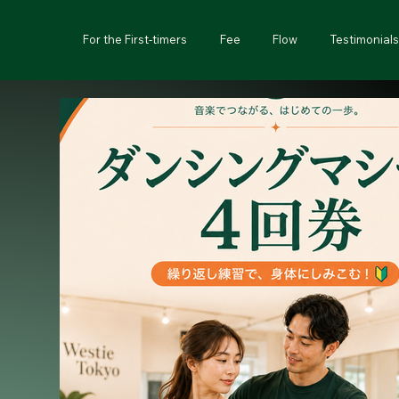
For the First-timers
Fee
Flow
Testimonials