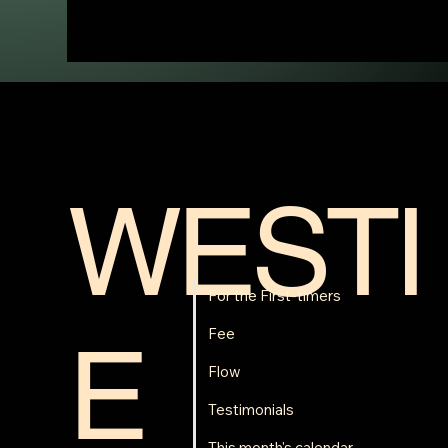
WESTI
For the First-timers
Fee
E
Flow
Testimonials
This month's calendar