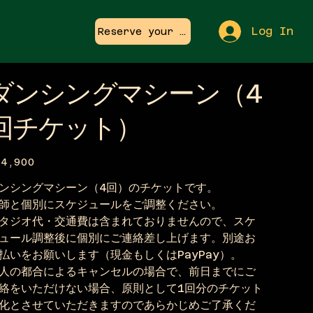
Log In
Reserve your spot for FREE!
ダンシングマシーン（4
回チケット）
e
24,900
ンシングマシーン（4回）のチケットです。
師と個別にスケジュールをご調整ください。
タジオ代・交通費は含まれておりませんので、スケ
ュール調整後に個別にご連絡差し上げます。別途お
払いをお願いします（現金もしくはPayPay）。
人の都合によるキャンセルの場合で、前日までにご
絡をいただけない場合、原則として1回分のチケット
化とさせていただきますのであらかじめご了承くだ