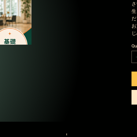
さ
生
だ
お
じ
Q