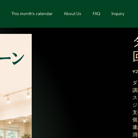
This month's calendar
About Us
FAQ
Inquiry
Pric
¥
ダ
講
ス
ジ
支
個
連
消