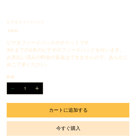
ビデオフィードバック
価
￥830
格
ビデオフィードバックのチケットです。
3分までの1本のビデオのフィードバックを行います。
お支払い済みの料金の返金はできませんので、あらかじ
めご了承ください。
数量
カートに追加する
今すぐ購入