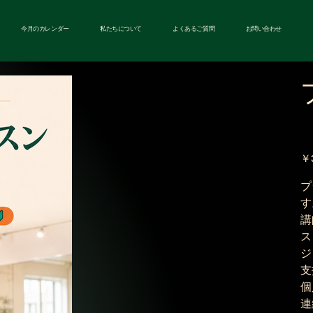
今月のカレンダー
私たちについて
よくあるご質問
お問い合わせ
価
￥
格
プ
す
講
ス
ジ
支
個
連