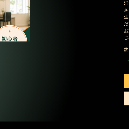
消
さ
生
だ
お
じ
数