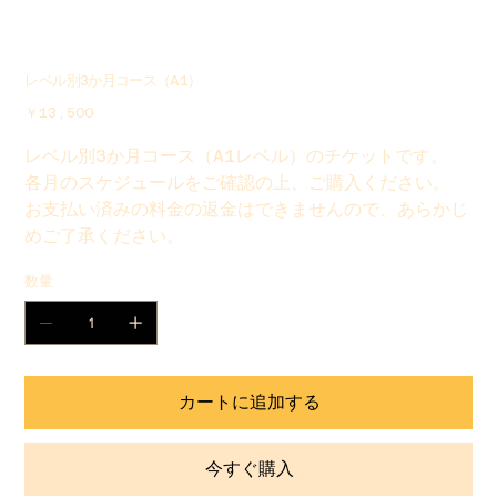
レベル別3か月コース（A1）
価
￥13,500
格
レベル別3か月コース（A1レベル）のチケットです。
各月のスケジュールをご確認の上、ご購入ください。
お支払い済みの料金の返金はできませんので、あらかじ
めご了承ください。
数量
カートに追加する
今すぐ購入