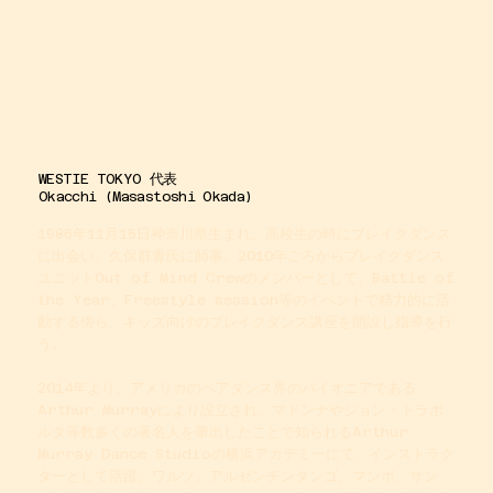
WESTIE TOKYO 代表
Okacchi (Masastoshi Okada)
​1986年11月15日神奈川県生まれ。高校生の時にブレイクダンス
に出会い、久保群青氏に師事。2010年ごろからブレイクダンス
ユニットOut of Mind Crewのメンバーとして、Battle of
the Year、Freestyle session等のイベントで精力的に活
動する傍ら、キッズ向けのブレイクダンス講座を開設し指導を行
う。
2014年より、アメリカのペアダンス界のパイオニアである
Arthur Murrayにより設立され、マドンナやジョン・トラボ
ルタ等数多くの著名人を輩出したことで知られるArthur
Murray Dance Studioの横浜アカデミーにて、インストラク
ターとして活躍。ワルツ、アルゼンチンタンゴ、マンボ、サン