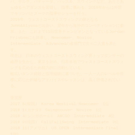
バ、サルサ、バチャータ、ハッスル、スウィングなど、ありとあ
らゆるペアダンスを習得し、指導に携わる。2016年からは外部
でキゾンバとズークの指導やショーを行う。
2016年、ウェストコーストスウィングの師となる
John&Alyssaと出会い、翌年から海外のコンペティションに参
加。また、これまで11回世界チャンピオンとなっているJordan
Frisbeeにも師事し、Newcomer, Novice,
Intermediate, Advancedの各部門で次々に入賞を果た
す。
現在は、日本のウェストコーストスウィング界トップダンサーの
経歴を生かし、東京を始め、日本各地でウェストコーストスウィ
ングを広めるため精力的に活動している。​​
幅広いダンス経験と指導経験に基づいた、一人一人のレベルや目
標に応じた的確なアドバイスやレッスンは、高く評価されてい
る。
受賞歴
2017.6(韓国) Korea Westival Newcomer 1位
2018.1(カナダ) Swingcouver Novice 1位
2018.4(シンガポール) AWCSO Intermediate 4位
2018.9(韓国) FallFallSwing Intermediate 3位
2018.11(アメリカ) US OPEN Intermediate Final
10位