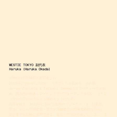
WESTIE TOKYO 副代表
Haruka (Haruka Okada)
​1991年10月28日兵庫県生まれ。
2015年にサルサに出会い、ペアダンスを始める。その後、
Jorge Zubieta & Satsuki Amanoの下でバチャータを始
め、国内外の数多くのイベントでパフォーマンスを行い、またレ
ッスンのアシスタントを務めるようになる。
出産を経て、2023年に初めて海外のコンペティションに参加。
長きにわたる英語教員・異文化理解教育の指導者経験を活かし、
初心者でも気軽に参加できる、楽しくて学びの多いレッスン、ま